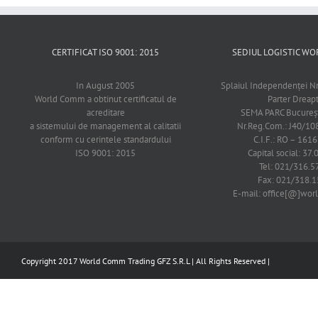
CERTIFICAT ISO 9001: 2015
SEDIUL LOGISTIC 
In August 2005
Splaiul Independenţei Nr
World Comm a obtinut certificatul de
Parter Dreap
acreditare
SEMA PARC Bucureşti
a sistemului de management al calitatii
Nr.Reg.Com.: J40/1
conform cu cerintele standardului
C.I.F.: RO – 161
ISO 9001: 2015
Capital social: 37.
Tel: 021/316.5
Fax: 021/318.1
E-mail: office[@]wo
Copyright 2017 World Comm Trading GFZ S.R.L | All Rights Reserved |