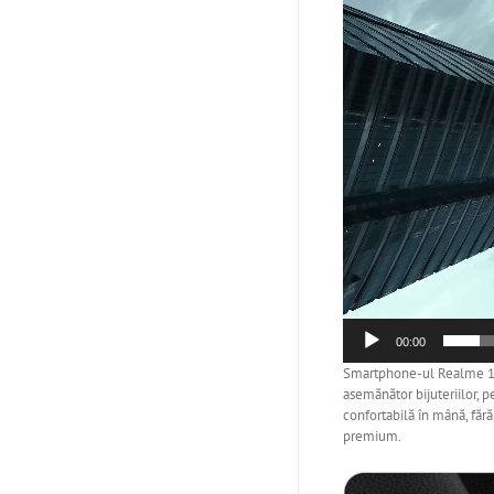
00:00
Smartphone-ul Realme 16 P
asemănător bijuteriilor, p
confortabilă în mână, fără
premium.