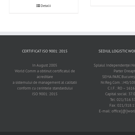
Detalii
CERTIFICAT ISO 9001: 2015
SEDIUL LOGISTIC 
In August 2005
Splaiul Independenţei Nr
World Comm a obtinut certificatul de
Parter Dreap
acreditare
SEMA PARC Bucureşti
a sistemului de management al calitatii
Nr.Reg.Com.: J40/1
conform cu cerintele standardului
C.I.F.: RO – 161
ISO 9001: 2015
Capital social: 37.
Tel: 021/316.5
Fax: 021/318.1
E-mail: office[@]wo