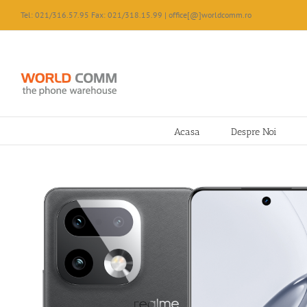
Skip
Tel: 021/316.57.95 Fax: 021/318.15.99 | office[@]worldcomm.ro
to
content
Acasa
Despre Noi