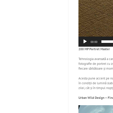
00:00
200 MP Portret Master
Tehnologia avansată a ca
fotografie de portret cu 
fiecare sărbătoare și mom
Acesta pune accent pe nou
în condiții de lumină slabă
zilei, cât și în timpul nopți
Urban Wild Design – Fin
Player
video