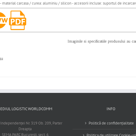
 - material carcasa / curea: aluminiu / silicon - accesorii incluse: suportul de incarc
Imaginile si specificatiile produsului au ca
lii
SEDIUL LOGISTIC WORLDCOMM
INFO
 Independenţei Nr. 319 Ob. 209, Parter
Politică de confidențialitate
Dreapta
SEMA PARC Bucureşti, sect. 6
Politica de utilizare Cookie-uri