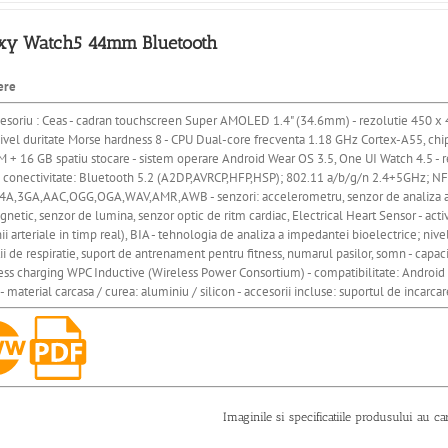
xy Watch5 44mm Bluetooth
ere
esoriu : Ceas - cadran touchscreen Super AMOLED 1.4" (34.6mm) - rezolutie 450 x 45
- nivel duritate Morse hardness 8 - CPU Dual-core frecventa 1.18 GHz Cortex-A55, c
 + 16 GB spatiu stocare - sistem operare Android Wear OS 3.5, One UI Watch 4.5 - r
 - conectivitate: Bluetooth 5.2 (A2DP,AVRCP,HFP,HSP); 802.11 a/b/g/n 2.4+5GHz; NF
A,3GA,AAC,OGG,OGA,WAV,AMR,AWB - senzori: accelerometru, senzor de analiza a im
etic, senzor de lumina, senzor optic de ritm cardiac, Electrical Heart Sensor - act
ii arteriale in timp real), BIA - tehnologia de analiza a impedantei bioelectrice; nive
ii de respiratie, suport de antrenament pentru fitness, numarul pasilor, somn - capa
less charging WPC Inductive (Wireless Power Consortium) - compatibilitate: Android
 - material carcasa / curea: aluminiu / silicon - accesorii incluse: suportul de incarc
Imaginile si specificatiile produsului au ca