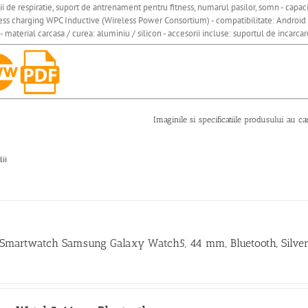
ii de respiratie, suport de antrenament pentru fitness, numarul pasilor, somn - capa
less charging WPC Inductive (Wireless Power Consortium) - compatibilitate: Android
 - material carcasa / curea: aluminiu / silicon - accesorii incluse: suportul de incarc
Imaginile si specificatiile produsului au ca
lii
 Smartwatch Samsung Galaxy Watch5, 44 mm, Bluetooth, Silve