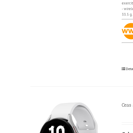
exercit
- wire
33.5 g.
Deta
Ceas