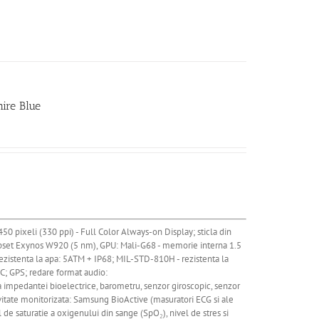
ire Blue
0 pixeli (330 ppi) - Full Color Always-on Display; sticla din
hipset Exynos W920 (5 nm), GPU: Mali-G68 - memorie interna 1.5
ezistenta la apa: 5ATM + IP68; MIL-STD-810H - rezistenta la
C; GPS; redare format audio:
pedantei bioelectrice, barometru, senzor giroscopic, senzor
ivitate monitorizata: Samsung BioActive (masuratori ECG si ale
l de saturatie a oxigenului din sange (SpO₂), nivel de stres si