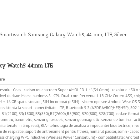
 Smartwatch Samsung Galaxy Watch5, 44 mm, LTE, Silver
xy Watch5 44mm LTE
ere
esoriu : Ceas - cadran touchscreen Super AMOLED 1.4" (34.6mm) - rezolutie 450 x 45
- nivel duritate Morse hardness 8 - CPU Dual-core frecventa 1.18 GHz Cortex-A55, c
 + 16 GB spatiu stocare; SIM incorporat (eSIM) - sistem operare Android Wear OS 3.
 rezistenta la socuri - conectivitate: LTE, Bluetooth 5.2 (A2DP,AVRCP,HFP,HSP), 80
: B1(2100),B3(1800),B5(850),B7(2600),B8(900),B20(800),B28(700); redare form
ometru, barometru, senzor giroscopic, senzor geomagnetic, senzor de lumina. - acti
ii arteriale in timp real), BIA - tehnologia de analiza a impedantei bioelectrice; nive
ii de respiratie, suport de antrenament pentru fitness, numarul pasilor, somn - capa
less charging WPC Inductive (Wireless Power Consortium) - compatibilitate: Android