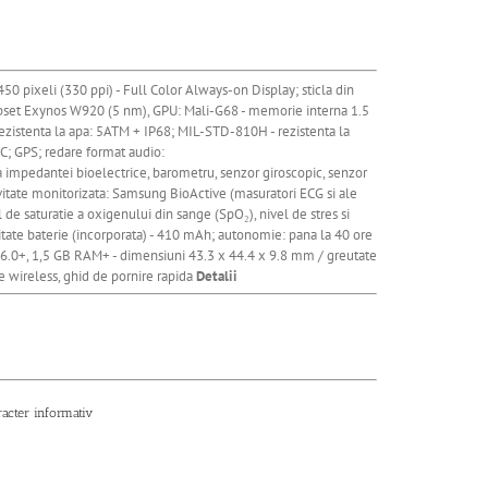
0 pixeli (330 ppi) - Full Color Always-on Display; sticla din
hipset Exynos W920 (5 nm), GPU: Mali-G68 - memorie interna 1.5
ezistenta la apa: 5ATM + IP68; MIL-STD-810H - rezistenta la
C; GPS; redare format audio:
pedantei bioelectrice, barometru, senzor giroscopic, senzor
ivitate monitorizata: Samsung BioActive (masuratori ECG si ale
l de saturatie a oxigenului din sange (SpO₂), nivel de stres si
citate baterie (incorporata) - 410 mAh; autonomie: pana la 40 ore
 6.0+, 1,5 GB RAM+ - dimensiuni 43.3 x 44.4 x 9.8 mm / greutate
are wireless, ghid de pornire rapida
Detalii
racter informativ