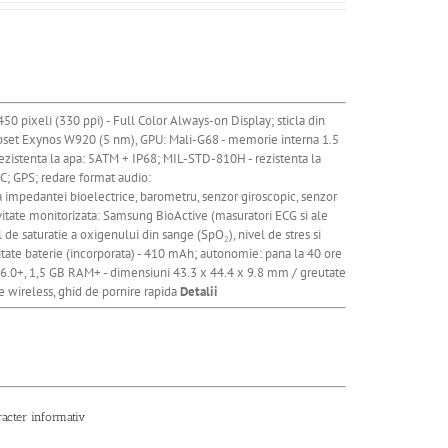
0 pixeli (330 ppi) - Full Color Always-on Display; sticla din
hipset Exynos W920 (5 nm), GPU: Mali-G68 - memorie interna 1.5
ezistenta la apa: 5ATM + IP68; MIL-STD-810H - rezistenta la
C; GPS; redare format audio:
pedantei bioelectrice, barometru, senzor giroscopic, senzor
ivitate monitorizata: Samsung BioActive (masuratori ECG si ale
l de saturatie a oxigenului din sange (SpO₂), nivel de stres si
citate baterie (incorporata) - 410 mAh; autonomie: pana la 40 ore
 6.0+, 1,5 GB RAM+ - dimensiuni 43.3 x 44.4 x 9.8 mm / greutate
are wireless, ghid de pornire rapida
Detalii
racter informativ