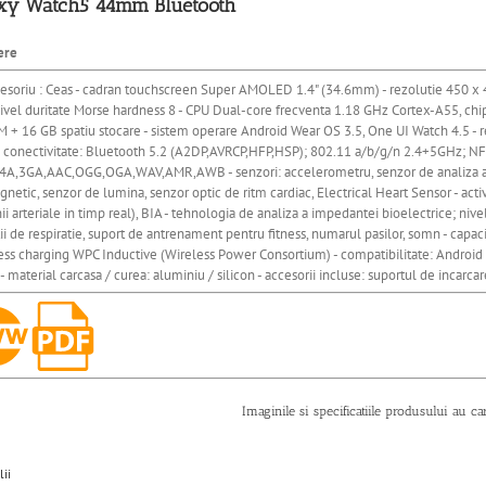
xy Watch5 44mm Bluetooth
ere
esoriu : Ceas - cadran touchscreen Super AMOLED 1.4" (34.6mm) - rezolutie 450 x 45
- nivel duritate Morse hardness 8 - CPU Dual-core frecventa 1.18 GHz Cortex-A55, c
 + 16 GB spatiu stocare - sistem operare Android Wear OS 3.5, One UI Watch 4.5 - r
 - conectivitate: Bluetooth 5.2 (A2DP,AVRCP,HFP,HSP); 802.11 a/b/g/n 2.4+5GHz; NF
A,3GA,AAC,OGG,OGA,WAV,AMR,AWB - senzori: accelerometru, senzor de analiza a im
etic, senzor de lumina, senzor optic de ritm cardiac, Electrical Heart Sensor - act
ii arteriale in timp real), BIA - tehnologia de analiza a impedantei bioelectrice; nive
ii de respiratie, suport de antrenament pentru fitness, numarul pasilor, somn - capa
less charging WPC Inductive (Wireless Power Consortium) - compatibilitate: Android
 - material carcasa / curea: aluminiu / silicon - accesorii incluse: suportul de incarc
Imaginile si specificatiile produsului au ca
lii