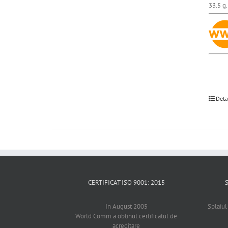
33.5 g.
Deta
CERTIFICAT ISO 9001: 2015
In August 2005
Splaiul
World Comm a obtinut certificatul de
acreditare