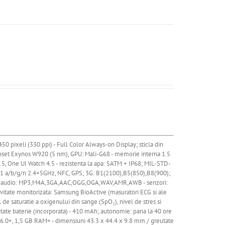
0 pixeli (330 ppi) - Full Color Always-on Display; sticla din
hipset Exynos W920 (5 nm), GPU: Mali-G68 - memorie interna 1.5
5, One UI Watch 4.5 - rezistenta la apa: 5ATM + IP68; MIL-STD-
2.11 a/b/g/n 2.4+5GHz, NFC, GPS; 3G: B1(2100),B5(850),B8(900);
at audio: MP3,M4A,3GA,AAC,OGG,OGA,WAV,AMR,AWB - senzori:
vitate monitorizata: Samsung BioActive (masuratori ECG si ale
l de saturatie a oxigenului din sange (SpO₂), nivel de stres si
citate baterie (incorporata) - 410 mAh; autonomie: pana la 40 ore
 6.0+, 1,5 GB RAM+ - dimensiuni 43.3 x 44.4 x 9.8 mm / greutate