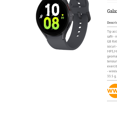
Gala
Descri
Tip acc
safir 
GB RAM
socuri
MP3,M4
geomagn
tensiun
exercit
- wire
33.5 g.