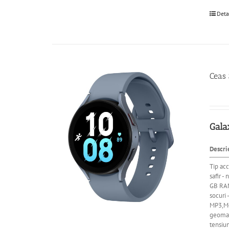
Deta
Ceas
Gala
Descri
Tip acc
safir 
GB RAM
socuri
MP3,M4
geomagn
tensiun