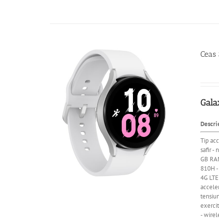
Ceas
Gala
Descri
Tip acc
safir 
GB RAM
810H -
4G LTE
acceler
tensiun
exercit
- wire