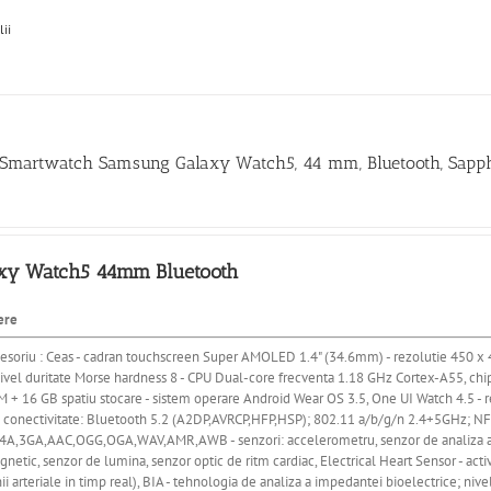
lii
 Smartwatch Samsung Galaxy Watch5, 44 mm, Bluetooth, Sapph
xy Watch5 44mm Bluetooth
ere
esoriu : Ceas - cadran touchscreen Super AMOLED 1.4" (34.6mm) - rezolutie 450 x 45
- nivel duritate Morse hardness 8 - CPU Dual-core frecventa 1.18 GHz Cortex-A55, c
 + 16 GB spatiu stocare - sistem operare Android Wear OS 3.5, One UI Watch 4.5 - r
 - conectivitate: Bluetooth 5.2 (A2DP,AVRCP,HFP,HSP); 802.11 a/b/g/n 2.4+5GHz; NF
A,3GA,AAC,OGG,OGA,WAV,AMR,AWB - senzori: accelerometru, senzor de analiza a im
etic, senzor de lumina, senzor optic de ritm cardiac, Electrical Heart Sensor - act
ii arteriale in timp real), BIA - tehnologia de analiza a impedantei bioelectrice; nive