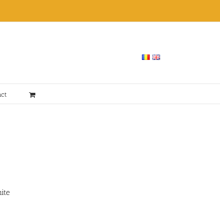
act
ite