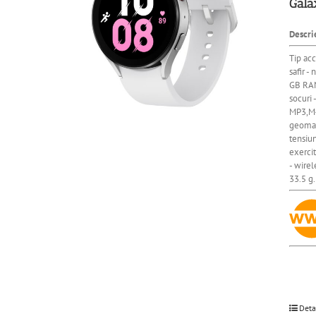
Gala
Descri
Tip acc
safir 
GB RAM
socuri
MP3,M4
geomagn
tensiun
exercit
- wire
33.5 g.
Deta