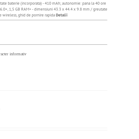
citate baterie (incorporata) - 410 mAh; autonomie: pana la 40 ore
 6.0+, 1,5 GB RAM+ - dimensiuni 43.3 x 44.4 x 9.8 mm / greutate
are wireless, ghid de pornire rapida
Detalii
racter informativ
r