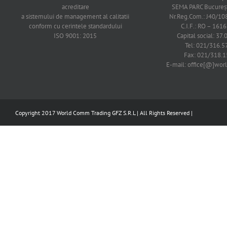
acreditare
SEMA PARC Bucureşti
a sistemului de management al calitatii
Nr.Reg.Com.: J40/1
conform cu cerintele standardului
C.I.F.: RO – 161
ISO 9001: 2015
Capital social: 37.
Tel: 021/316.5
Fax: 021/318.1
E-mail: office[@]wo
Copyright 2017 World Comm Trading GFZ S.R.L | All Rights Reserved |