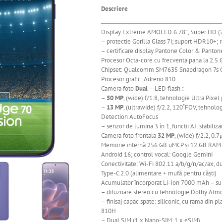
Descriere
Display Extreme AMOLED 6.78″, Super HD (
– protectie Gorilla Glass 7i; suport HDR10+;
– certificare display Pantone Color & Panton
Procesor Octa-core cu frecventa pana la 2.5
Chipset: Qualcomm SM7635 Snapdragon 7s G
Procesor grafic: Adreno 810
Camera
foto
Dual
– LED flash
:
–
50 MP
, (wide) f/1.8, tehnologie Ultra Pix
–
13 MP
, (ultrawide) f/2.2, 120˚FOV, tehnol
Detection AutoFocus
– senzor de lumina 3 în 1, functii AI: stabiliz
Camera foto frontala
32 MP
, (wide) f/2.2, 0.
Memorie
internă
256 GB uMCP
și
12 GB RAM 
Android 16; control vocal: Google Gemini
Conectivitate: Wi-Fi 802.11 a/b/g/n/ac/ax, d
Type-C 2.0 (alimentare + mufă pentru căști)
Acumulator
încorporat
Li-Ion 7000 mAh – su
– difuzoare stereo cu tehnologie Dolby Atm
– finisaj capac spate: siliconic, cu rama din pl
810H
– Dual SIM (1 x Nano-SIM, 1 x eSIM)