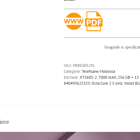
Imaginile si specifica
SKU:
PBBE0052PL
Categorie:
Telefoane Motorola
Etichete:
XT2605-2
,
7000 mAh
,
256 GB + 12
840493622323
,
Octa Core 2.5 GHz
,
Violet Bl
iere