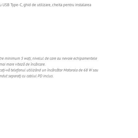
lu USB Type-C, ghid de utilizare, cheita pentru instalarea
între minimum 5 wați, nivelul de care au nevoie echipamentele
mai mare viteză de încărcare.
rcați-vă telefonul utilizând un încărcător Motorola de 68 W sau
ndut separat) cu cablul PD inclus.