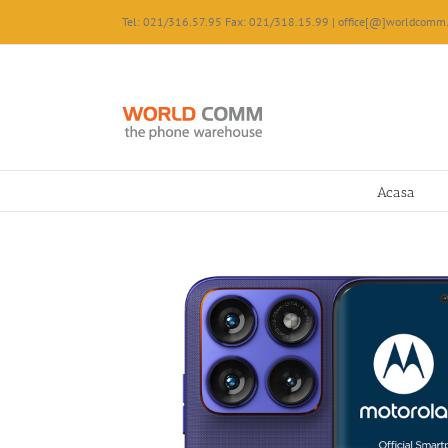
Skip
Tel: 021/316.57.95 Fax: 021/318.15.99 | office[@]worldcomm.
to
content
Acasa