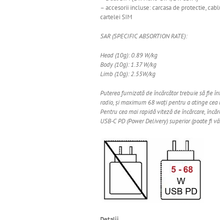
– accesorii incluse: carcasa de protectie, cab
cartelei SIM
SAR (SPECIFIC ABSORTION RATE):
Head (10g): 0.89 W/kg
Body (10g): 1.37 W/kg
Limb (10g): 2.55W/kg
Puterea furnizată de încărcător trebuie să fie 
radio, și maximum 68 wați pentru a atinge cea 
Pentru cea mai rapidă viteză de încărcare, încă
USB-C PD (Power Delivery) superior (poate fi vâ
Detalii