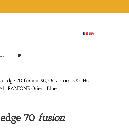
act
a edge 70 fusion, 5G, Octa Core 2.5 GHz,
h, PANTONE Orient Blue
a
edge 70
f
usion