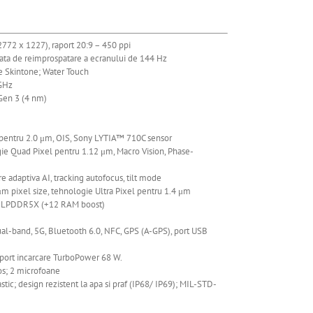
2772 x 1227)
, raport 20:9 – 450 ppi
 rata de reimprospatare a ecranului de 144 Hz
e Skintone; Water Touch
 GHz
en 3 (4 nm)
el pentru 2.0 μm, OIS, Sony LYTIA™ 710C sensor
ogie Quad Pixel pentru 1.12 μm, Macro Vision, Phase-
are adaptiva AI, tracking autofocus, tilt mode
7μm pixel size, tehnologie Ultra Pixel pentru 1.4 μm
LPDDR5X (+12 RAM boost)
ual-band, 5G, Bluetooth 6.0, NFC, GPS (A-GPS), port USB
port incarcare TurboPower 68 W.
os; 2 microfoane
astic; design rezistent la apa si praf (IP68/ IP69); MIL-STD-