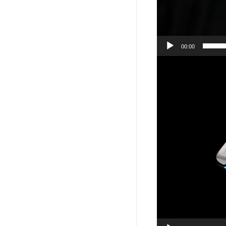
00:00
Player
video