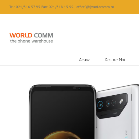
Skip
Tel: 021/316.57.95 Fax: 021/318.15.99 | office[@]worldcomm.ro
to
content
Acasa
Despre Noi