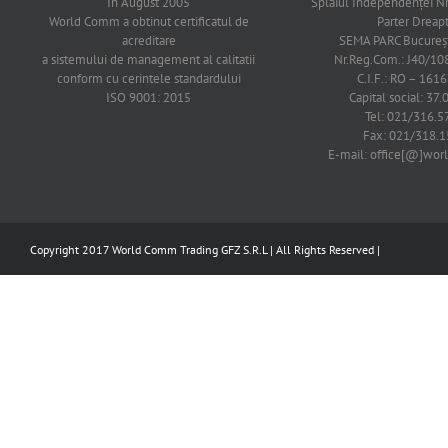
In August 2005
Splaiul Independenţei Nr
World Comm a obtinut certificatul de
Parter Dreap
acreditare
SEMA PARC Bucureşti
a sistemului de management al calitatii
Nr.Reg.Com.: J40/1
conform cu cerintele standardului
C.I.F.: RO – 161
ISO 9001: 2015
Capital social: 37.
Tel: 021/316.5
Fax: 021/318.1
E-mail: office[@]wo
Copyright 2017 World Comm Trading GFZ S.R.L | All Rights Reserved |