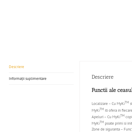
Descriere
Descriere
Informații suplimentare
Functii ale ceasu
TM
Localizare – Cu MyKi
s
TM
MyKi
iti ofera in fieca
TM
Apeluri – Cu MyKi
copi
TM
MyKi
poate primi si in
Zone de siguranta – Func