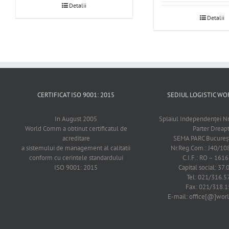
Detalii
Detalii
CERTIFICAT ISO 9001: 2015
SEDIUL LOGISTIC 
In August 2005
Splaiul Independenţei Nr
World Comm a obtinut certificatul de
Parter Dreap
acreditare
SEMA PARC Bucureşti
a sistemului de management al calitatii
Nr.Reg.Com.: J40/1
conform cu cerintele standardului
C.I.F.: RO – 161
ISO 9001: 2015
Capital social: 37.
Tel: 021/316.5
Fax: 021/318.1
E-mail: office[@]wo