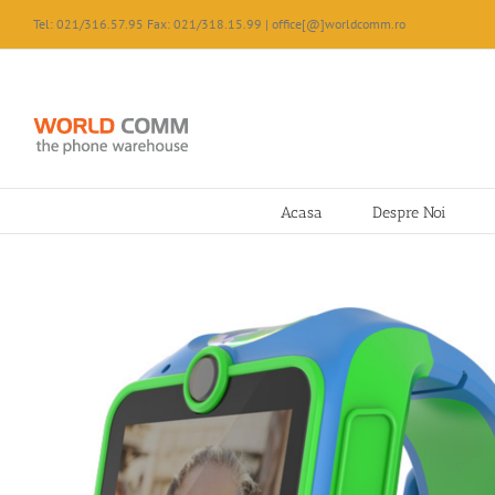
Skip
Tel: 021/316.57.95 Fax: 021/318.15.99 | office[@]worldcomm.ro
to
content
Acasa
Despre Noi