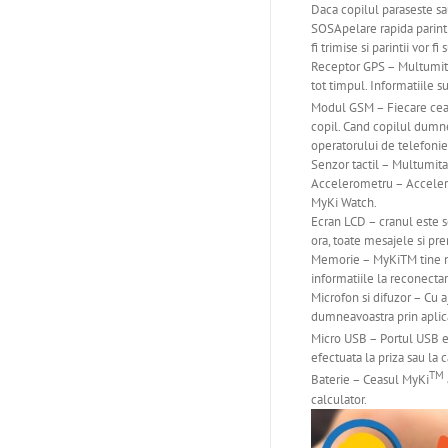
Daca copilul paraseste sau
SOSApelare rapida parinti
fi trimise si parintii vor fi 
Receptor GPS – Multumita a
tot timpul. Informatiile s
Modul GSM – Fiecare ce
copil. Cand copilul dumnea
operatorului de telefoni
Senzor tactil – Multumita 
Accelerometru – Accelerome
MyKi Watch.
Ecran LCD – cranul este s
ora, toate mesajele si pre
Memorie – MyKiTM tine min
informatiile la reconectar
Microfon si difuzor – Cu a
dumneavoastra prin aplic
Micro USB – Portul USB es
efectuata la priza sau la c
TM
Baterie – Ceasul MyKi
calculator.