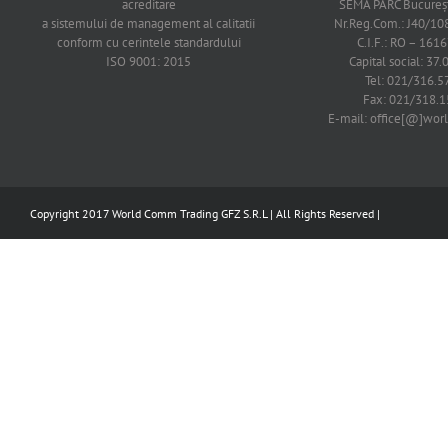
acreditare
SEMA PARC Bucureşti
a sistemului de management al calitatii
Nr.Reg.Com.: J40/1
conform cu cerintele standardului
C.I.F.: RO – 161
ISO 9001: 2015
Capital social: 37.
Tel: 021/316.5
Fax: 021/318.1
E-mail: office[@]wo
Copyright 2017 World Comm Trading GFZ S.R.L | All Rights Reserved |