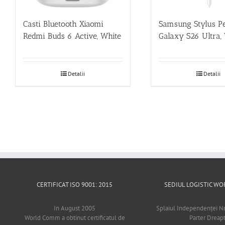
Casti Bluetooth Xiaomi
Samsung Stylus P
Redmi Buds 6 Active, White
Galaxy S26 Ultra,
Detalii
Detalii
CERTIFICAT ISO 9001: 2015
SEDIUL LOGISTIC 
In August 2005
Splaiul Independenţei Nr
World Comm a obtinut certificatul de
Parter Dreap