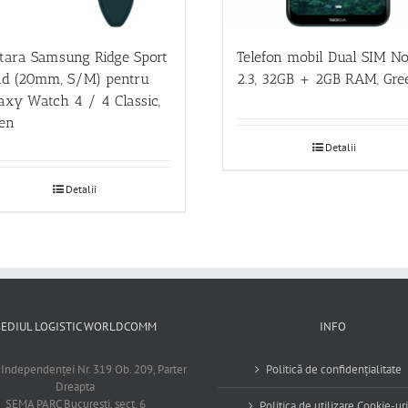
tara Samsung Ridge Sport
Telefon mobil Dual SIM No
d (20mm, S/M) pentru
2.3, 32GB + 2GB RAM, Gre
axy Watch 4 / 4 Classic,
en
Detalii
Detalii
SEDIUL LOGISTIC WORLDCOMM
INFO
 Independenţei Nr. 319 Ob. 209, Parter
Politică de confidențialitate
Dreapta
SEMA PARC Bucureşti, sect. 6
Politica de utilizare Cookie-uri