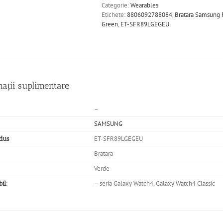
Categorie:
Wearables
Etichete:
8806092788084
,
Bratara Samsung R
Green
,
ET-SFR89LGEGEU
mații suplimentare
–
SAMSUNG
ET-SFR89LGEGEU
dus
Bratara
Verde
– seria Galaxy Watch4, Galaxy Watch4 Classic
il: