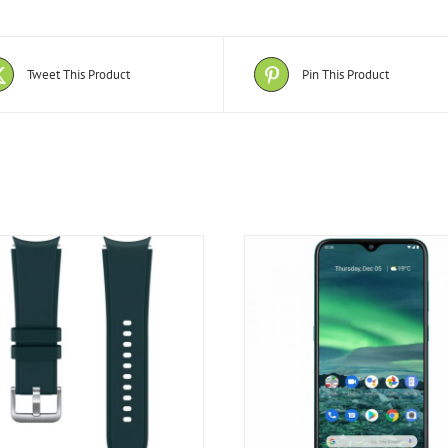
Tweet This Product
Pin This Product