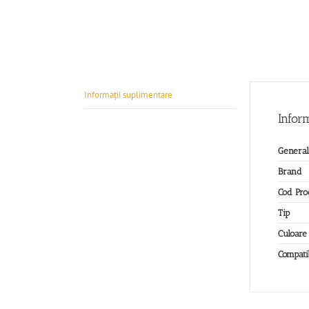
Informații suplimentare
Infor
General
Brand
Cod Pro
Tip
Culoare
Compatib