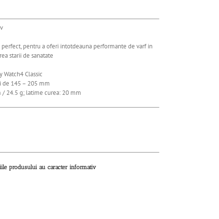
iv
 perfect, pentru a oferi intotdeauna performante de varf in
rea starii de sanatate
xy Watch4 Classic
rii de 145 – 205 mm
 / 24.5 g; latime curea: 20 mm
tiile produsului au caracter informativ