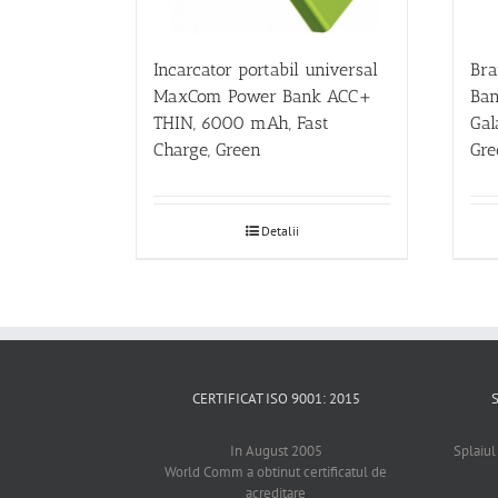
Incarcator portabil universal
Bra
MaxCom Power Bank ACC+
Ban
THIN, 6000 mAh, Fast
Gal
Charge, Green
Gre
Detalii
CERTIFICAT ISO 9001: 2015
In August 2005
Splaiul
World Comm a obtinut certificatul de
acreditare