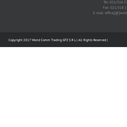
Tel: 021/316.5
Fax: 021/318.1
E-mail: office[@]wo
Copyright 2017 World Comm Trading GFZ S.R.L | All Rights Reserved |