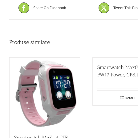
Share On Facebook
Tweet This Pr
Produse similare
Smartwatch MaxC
FW17 Power, GPS, 
Detalii
Smartwatch MyKi 4, LTE,