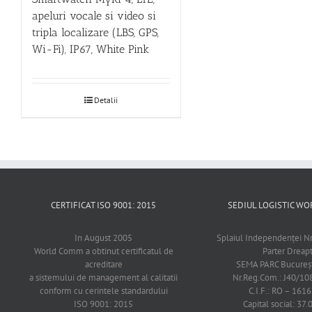
apeluri vocale si video si
tripla localizare (LBS, GPS,
Wi-Fi), IP67, White Pink
Detalii
CERTIFICAT ISO 9001: 2015
SEDIUL LOGISTIC 
In August 2005
Splaiul Independenţei Nr
World Comm a obtinut certificatul de
Parter Dreap
acreditare
SEMA PARC Bucureşti
a sistemului de management al calitatii
Nr.Reg.Com.: J40/1
conform cu cerintele standardului
C.I.F.: RO – 161
ISO 9001: 2015
Capital social: 37.