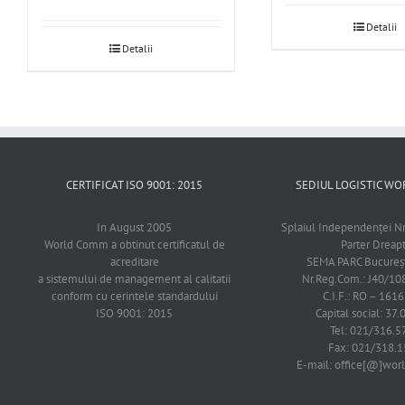
Detalii
Detalii
CERTIFICAT ISO 9001: 2015
SEDIUL LOGISTIC 
In August 2005
Splaiul Independenţei Nr
World Comm a obtinut certificatul de
Parter Dreap
acreditare
SEMA PARC Bucureşti
a sistemului de management al calitatii
Nr.Reg.Com.: J40/1
conform cu cerintele standardului
C.I.F.: RO – 161
ISO 9001: 2015
Capital social: 37.
Tel: 021/316.5
Fax: 021/318.1
E-mail: office[@]wo