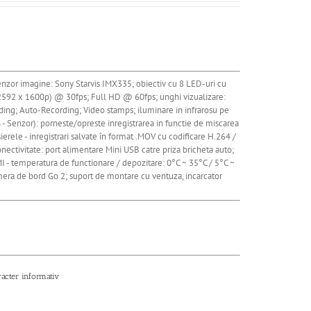
nzor imagine: Sony Starvis IMX335; obiectiv cu 8 LED-uri cu
K (2592 x 1600p) @ 30fps; Full HD @ 60fps; unghi vizualizare:
ing; Auto-Recording; Video stamps; iluminare in infrarosu pe
- Senzor): porneste/opreste inregistrarea in functie de miscarea
erele - inregistrari salvate în format .MOV cu codificare H.264 /
onectivitate: port alimentare Mini USB catre priza bricheta auto;
 - temperatura de functionare / depozitare: 0°C ~ 35°C / 5°C ~
amera de bord Go 2; suport de montare cu ventuza, incarcator
racter informativ