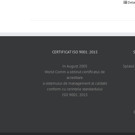
Deta
CERTIFICAT ISO 9001: 2015
In August 2005
Splaiul
World Comm a obtinut certificatul de
acreditare
a sistemului de management al calitatii
conform cu cerintele standardului
ISO 9001: 2015