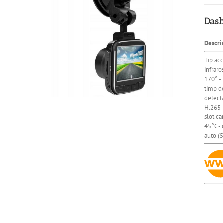
Dash
Descri
Tip ac
infraro
170° -
timp de
detecta
H.265 -
slot c
45°C - 
auto (5