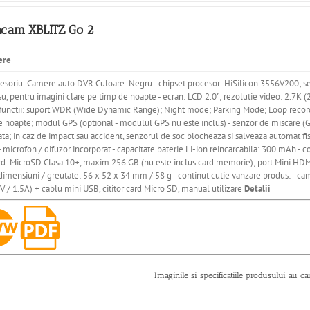
cam XBLITZ Go 2
ere
cesoriu: Camere auto DVR Culoare: Negru - chipset procesor: HiSilicon 3556V200; se
su, pentru imagini clare pe timp de noapte - ecran: LCD 2.0”; rezolutie video: 2.7
 functii: suport WDR (Wide Dynamic Range); Night mode; Parking Mode; Loop record
 noapte; modul GPS (optional - modulul GPS nu este inclus) - senzor de miscare (G 
ta; in caz de impact sau accident, senzorul de soc blocheaza si salveaza automat fisi
 microfon / difuzor incorporat - capacitate baterie Li-ion reincarcabila: 300 mAh - c
ard: MicroSD Clasa 10+, maxim 256 GB (nu este inclus card memorie); port Mini HDMI
dimensiuni / greutate: 56 x 52 x 34 mm / 58 g - continut cutie vanzare produs: - c
V / 1.5A) + cablu mini USB, cititor card Micro SD, manual utilizare
Detalii
Imaginile si specificatiile produsului au ca