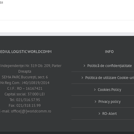
lii
SEDIUL LOGISTIC WORLDCOMM
INFO
 Independenţei Nr. 319 Ob. 209, Parter
Politică de confidențialitate
Dreapta
SEMA PARC Bucureşti, sect. 6
Politica de utilizare Cookie-uri
Nr.Reg.Com.: J40/10819/2014
C.I.F.: RO – 16167421
Cookies Policy
Capital social: 37.000 LEI
Tel: 021/316.57.95
Privacy policy
Fax: 021/318.15.99
E-mail: office[@]worldcomm.ro
RO-Alert