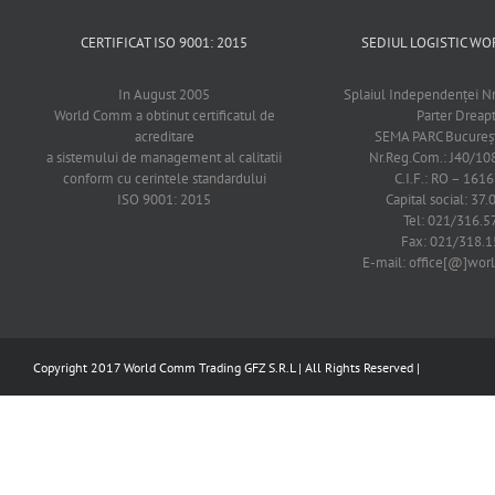
CERTIFICAT ISO 9001: 2015
SEDIUL LOGISTIC 
In August 2005
Splaiul Independenţei Nr
World Comm a obtinut certificatul de
Parter Dreap
acreditare
SEMA PARC Bucureşti
a sistemului de management al calitatii
Nr.Reg.Com.: J40/1
conform cu cerintele standardului
C.I.F.: RO – 161
ISO 9001: 2015
Capital social: 37.
Tel: 021/316.5
Fax: 021/318.1
E-mail: office[@]wo
Copyright 2017 World Comm Trading GFZ S.R.L | All Rights Reserved |