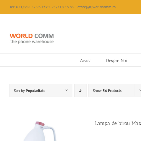
Skip
Tel: 021/316.57.95 Fax: 021/318.15.99 | office[@]worldcomm.ro
to
content
Acasa
Despre Noi
Sort by
Popularitate
Show
36 Products
Lampa de birou Max