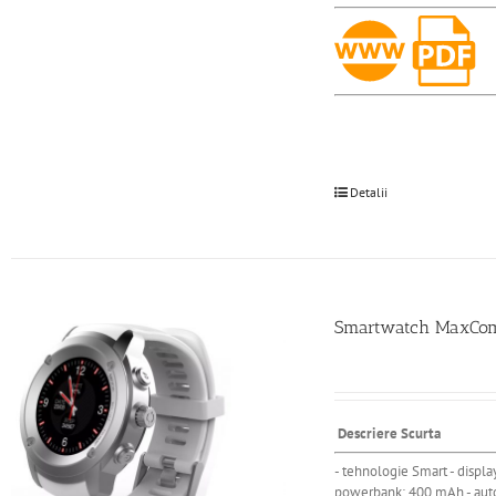
Detalii
Smartwatch MaxCom 
Descriere Scurta
- tehnologie Smart - display
powerbank: 400 mAh - autonom