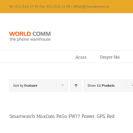
Skip
Tel: 021/316.57.95 Fax: 021/318.15.99 | office[@]worldcomm.ro
to
content
Acasa
Despre Noi
Sort by
Evaluare
Show
12 Products
Smartwatch MaxCom FitGo FW17 Power, GPS, Red