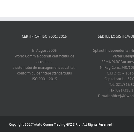
CERTIFICAT ISO 9001: 2015
SEDIUL LOGISTIC 
In August 2005
Splaiul Independenţei Nr
World Comm a obtinut certificatul de
Parter Dreap
acreditare
SEMA PARC Bucureşti
a sistemului de management al calitatii
Nr.Reg.Com.: J40/1
conform cu cerintele standardului
C.I.F.: RO – 161
ISO 9001: 2015
Capital social: 37.
Tel: 021/316.5
Fax: 021/318.1
E-mail: office[@]wo
Copyright 2017 World Comm Trading GFZ S.R.L | All Rights Reserved |