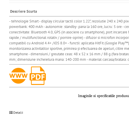
Descriere Scurta
- tehnologie Smart - display circular tactil color 1.22”, rezolutie 240 x 240 pix
powerbank: 400 mAh - autonomie: standby- pana la 160 ore, lucru: 5 ore - certifi
conectivitate: Bluetooth 4.0, GPS (in asociere cu smartphone), port incarcare
rapide / multifunctional rotativ / pornire-oprire) - difuzor si microfon incorp
compatibil cu Android 4.4+ /iOS 8.0+ - functii: aplicatia HitFit (Google Play™)
monitorizarea activitatilor sportive, primirea și efectuarea de apeluri, citire m
smartphone - dimensiuni / greutate ceas: 48 x 52 x 16 mm / 88 g (fara bratar
mm; dimensiune incheietura mana: 140-200 mm - material carcasa/bratara: c
Imaginile si specificatiile produs
Detalii