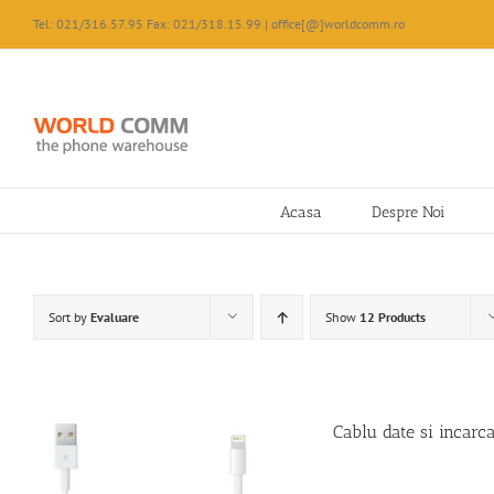
Skip
Tel: 021/316.57.95 Fax: 021/318.15.99 | office[@]worldcomm.ro
to
content
Acasa
Despre Noi
Sort by
Evaluare
Show
12 Products
Cablu date si incar