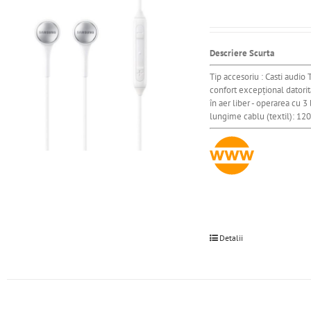
Descriere Scurta
Tip accesoriu : Casti audio
confort excepțional datorită
în aer liber - operarea cu 
lungime cablu (textil): 120
Detalii