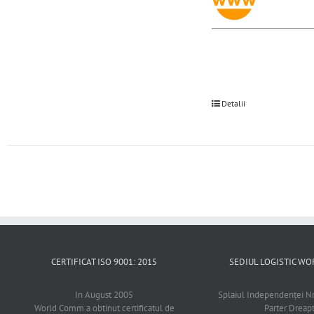
Detalii
CERTIFICAT ISO 9001: 2015
SEDIUL LOGISTIC 
In August 2005
Splaiul Independenţei Nr
World Comm a obtinut certificatul de
Parter Dreap