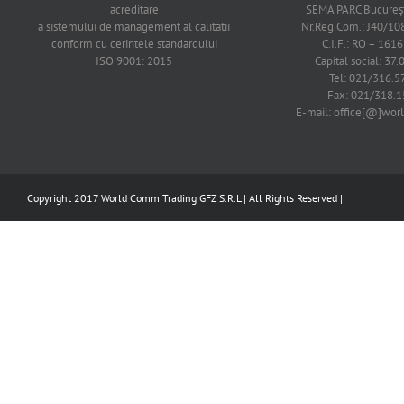
acreditare
SEMA PARC Bucureşti
a sistemului de management al calitatii
Nr.Reg.Com.: J40/1
conform cu cerintele standardului
C.I.F.: RO – 161
ISO 9001: 2015
Capital social: 37.
Tel: 021/316.5
Fax: 021/318.1
E-mail: office[@]wo
Copyright 2017 World Comm Trading GFZ S.R.L | All Rights Reserved |