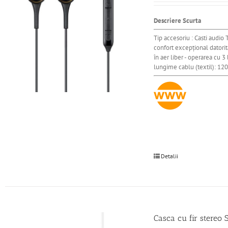
Descriere Scurta
Tip accesoriu : Casti audio
confort excepțional datorită
în aer liber - operarea cu 
lungime cablu (textil): 120
Detalii
Casca cu fir stere