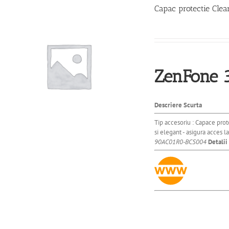
Capac protectie Cl
Descriere Scurta
Tip accesoriu : Capace prot
si elegant - asigura acces 
90AC01R0-BCS004
Detalii