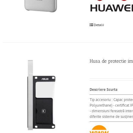
Detalii
Husa de protectie i
Descriere Scurta
Tip accesoriu : Capac prote
Polyurethane) - certificat I
-
dimensiuni
fereastră
inter
diferite
sisteme
de
susţine