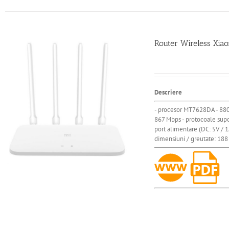
Router Wireless Xia
Descriere
- procesor MT7628DA - 880
867 Mbps - protocoale sup
port alimentare (DC: 5V / 1A
dimensiuni / greutate: 188 