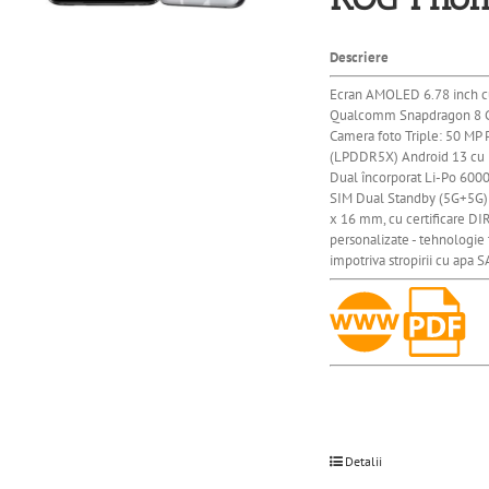
Descriere
Ecran AMOLED 6.78 inch cu 
Qualcomm Snapdragon 8 
Camera
foto Triple: 50 M
(LPDDR5X) Android 13 cu in
Dual
încorporat
Li-Po 6000
SIM Dual Standby (5G+5G) -
x 16 mm, cu certificare DIR
personalizate - tehnologie 
impotriva stropirii cu ap
Detalii