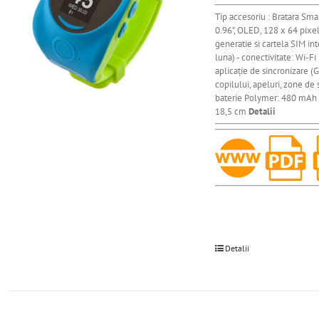
Tip accesoriu : Bratara Sma
0.96", OLED, 128 х 64 pix
generatie si cartela SIM in
luna) - conectivitate: Wi-F
aplicaţie de sincronizare (
copilului, apeluri, zone de 
baterie Polymer: 480 mAh / 
18,5 cm
Detalii
Detalii