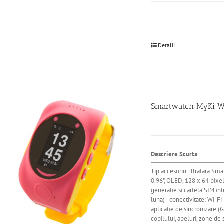
Detalii
Smartwatch MyKi Wat
Descriere Scurta
Tip accesoriu : Bratara Sma
0.96", OLED, 128 х 64 pix
generatie si cartela SIM in
luna) - conectivitate: Wi-F
aplicaţie de sincronizare (
copilului, apeluri, zone de 