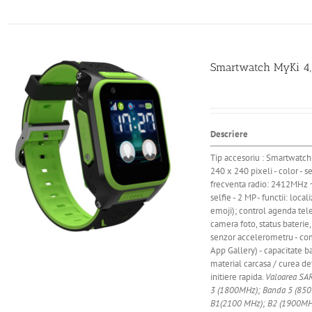
Smartwatch MyKi 4, LT
Descriere
Tip accesoriu : Smartwatch 
240 x 240 pixeli - color - 
frecventa radio: 2412MHz 
selfie - 2 MP - functii: loca
emoji); control agenda tele
camera foto, status baterie,
senzor accelerometru - com
App Gallery) - capacitate b
material carcasa / curea det
initiere rapida.
Valoarea SAR
3 (1800MHz); Banda 5 (850
B1(2100 MHz); B2 (1900MHz