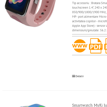
Tip accesoriu : Bratara Sm
touchscreen 1.4", 240 x 24
850/900/1800/1900 MHz, GPR
MP - port alimentare Micro-U
activitatea copiilor - micr
Apple App Store) - senzor 
dimensiuni/greutate: 56.2 x
Detalii
Smartwatch MyKi Jun