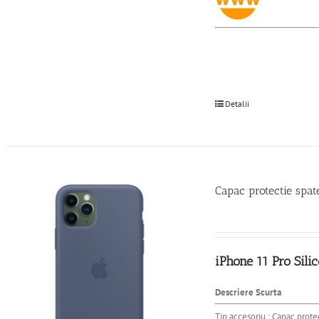
Detalii
Capac protectie spa
iPhone 11 Pro Sil
Descriere Scurta
Tip accesoriu : Capac protec