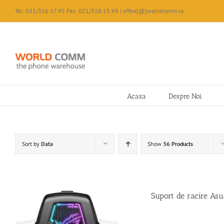
Skip
Tel: 021/316.57.95 Fax: 021/318.15.99 | office[@]worldcomm.ro
to
content
Acasa
Despre Noi
Sort by
Data
Show
36 Products
Suport de racire As