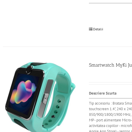
Detalii
Smartwatch MyKi Jun
Descriere Scurta
Tip accesoriu : Bratara Sm
touchscreen 1.4", 240 x 24
850/900/1800/1900 MHz, GPR
MP - port alimentare Micro-U
activitatea copiilor - micr
Apple App Store) - senzor 